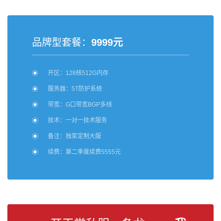
品牌型套餐：
9999元
开区：128核512G内存
服务器：5T防护系统
带宽：G口带宽BGP多线
技术：一对一技术服务
备注：独家定制大服
续费：第二季度续费5555元