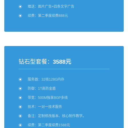
赠送：图片广告+四条文字广告
续费：第二季度续费888元
钻石型套餐：
3588元
服务器：32核128G内存
防御：1T高防金盾
带宽：500M独享BGP多线
技术：一对一技术服务
备注：定制修改版本、核心制作教学。
续费：第二季度续费1588元