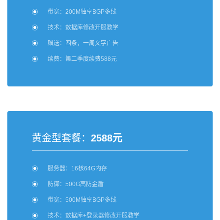
带宽：200M独享BGP多线
技术：数据库修改开服教学
赠送：四条，一周文字广告
续费：第二季度续费588元
黄金型套餐：
2588元
服务器：16核64G内存
防御：500G高防金盾
带宽：500M独享BGP多线
技术：数据库+登录器修改开服教学