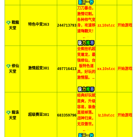
刀刀暴击，
激情切割。
各种帅气变
戰龍
特色中变363
244713793
zz.10sf.cc
开始游戏
身，攻速移
天堂
速嗨翻天！
←
<-
全图挂机超
变屠龙，最
强修仙，台
修仙
版特色道
激情超变381
497716413
xx.10sf.cc
开始游戏
天堂
具，好玩的
激情服。←
<-
经典好玩就
是爽，升级
容易，装备
龍诛
直接掉落。
超级赛亚381
683359796
lz.10sf.cc
开始游戏
天堂
战神归来，
无双傲世。
←
<-