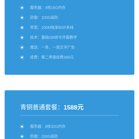
服务器：4核16G内存
防御：100G高防
带宽：100M独享BGP多线
技术：基础GM命令开服教学
赠送：一条，一周文字广告
续费：第二季度续费388元
青铜普通套餐：
1588元
服务器：8核32G内存
防御：200G高防