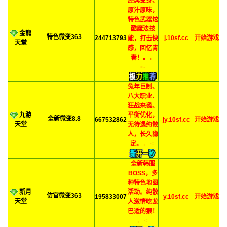
经典变身、
原汁原味，
特色武器炫
酷魔法技
金龍
特色微变363
244713793
j.10sf.cc
开始游戏
能，打击快
天堂
感，回忆青
春！。←
<-
兔年巨制、
八大职业、
狂战来袭、
九游
平衡优化，
全新微变8.8
667532862
jy.10sf.cc
开始游戏
天堂
无待遇纯散
人，长久稳
定。←
<-
全新韩服
BOSS，多
种特色地图
新月
活动。纯散
仿官微变363
195833007
y.10sf.cc
开始游戏
天堂
人激情吃龙
巴适的狠！
←
<-