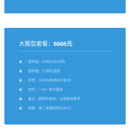
大服型套餐：
6666元
服务器：64核256G内存
服务器：2T高防金盾
带宽：1000M独享BGP多线
技术：一对一技术服务
备注：教制作版本、全面修改教学
续费：第二季度续费2588元