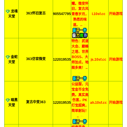
耀。微变怀
旧，复古风
龙魂
363怀旧复古
905547795
l.10sf.cc
开始游戏
青春岁月，
天堂
熟悉的味
道。←
<-
特色：武道
大会、巅峰
之塔、世界
金蛇
BOSS、大
363仿官微变
122019535
js.10sf.cc
开始游戏
天堂
师加点，地
图多爽！←
<-
公益服，元
宝金币全免
费。真实高
暗黑
伤害，PK
复古中变363
122019535
ah.10sf.cc
开始游戏
天堂
打宝超爽，
简单耐玩！
←
<-