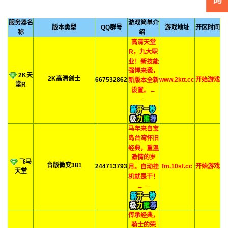
服务器名
游戏简单介
版本类型
QQ群号
游戏地址
开区时间
称
绍
高清天堂
R，九大职
业！新技能
强悍来袭，
2K天
2K高清剑士
667532862
www.2ktt.cc
开始游戏
新版本全新
堂R
设置。←
<-
马年来自宝
岛台湾怀旧
经典，重温
激情的岁
飞马
台版微变381
244713793
fm.10sf.cc
开始游戏
月。自动挂
天堂
机就是干！
←
<-
传承经典，
骑士的荣